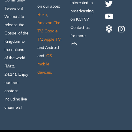
Community
Interested in
on our apps:
Television!
broadcasting
Roku
,
We exist to
on KCTV?
Amazon Fire
release the
Contact us
TV,
Google
Gospel of the
for more
TV
,
Apple TV,
Kingdom to
info.
and Android
the nations
and
iOS
of the world
mobile
(Matt.
devices.
24:14). Enjoy
our free
content
including live
channels!